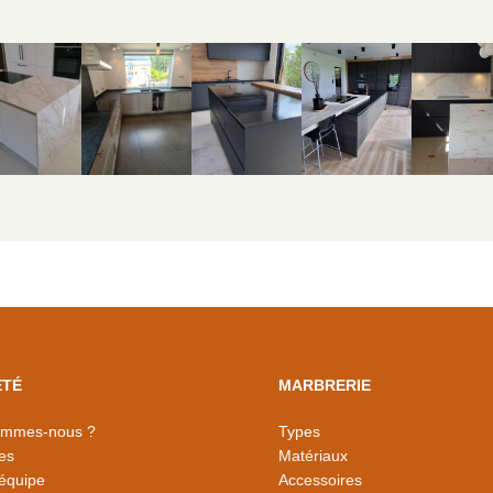
ÉTÉ
MARBRERIE
ommes-nous ?
Types
es
Matériaux
équipe
Accessoires