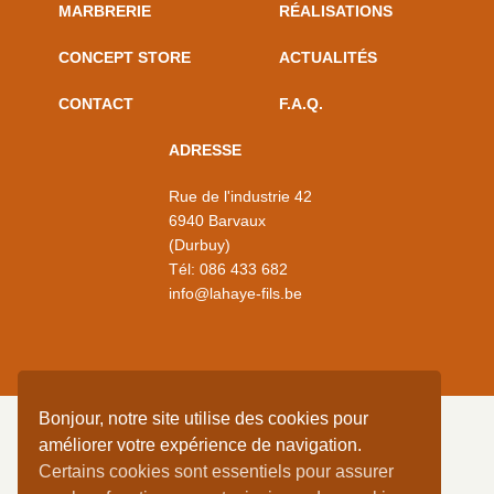
MARBRERIE
RÉALISATIONS
CONCEPT STORE
ACTUALITÉS
CONTACT
F.A.Q.
ADRESSE
Rue de l'industrie 42
6940 Barvaux
(Durbuy)
Tél:
086 433 682
info@lahaye-fils.be
Bonjour, notre site utilise des cookies pour
améliorer votre expérience de navigation.
Certains cookies sont essentiels pour assurer
DEMANDEZ VOTRE