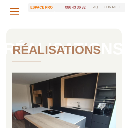
FAQ
CONTACT
086 43 36 82
ESPACE PRO
RÉALISATIONS